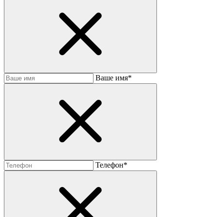
Baшe имя*
Телефон*