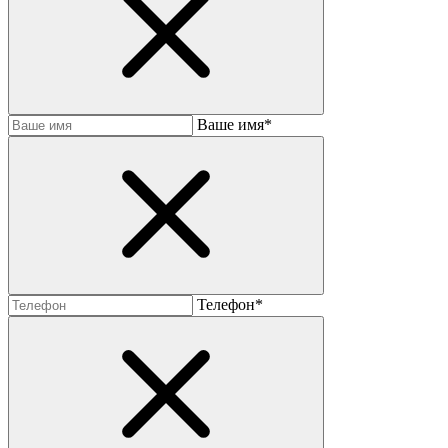
Baшe имя*
Телефон*