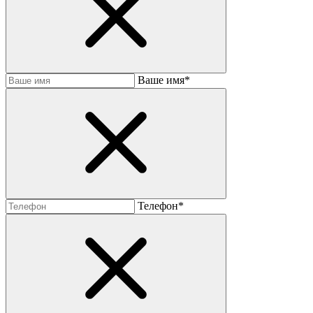
Baшe имя*
Телефон*