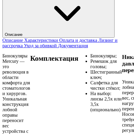
Описание
Описание
Характеристики
Оплата и доставка
Лизинг и
рассрочка
Уход за обивкой
Документация
Бинокуляры
Бинокуляры;
Ник
Комплектация
Mercury —
Ремешок для
давл
это
головы;
пере
революция в
Шестигранный
области
ключ;
Уник
комфорта для
Салфетка для
лобна
стоматологов
чистки стёкол;
перер
и хирургов.
На выбор:
вес, 
Уникальная
линзы 2,5x или
нагру
конструкция
3,5x
перен
лобной
(опционально)
Носов
оправы
требу
переносит
спец
вес
регул
устройства с